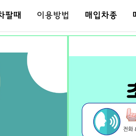
차팔
때
이용방법
매입차종