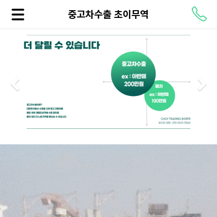
중고차수출 초이무역
Previous
N