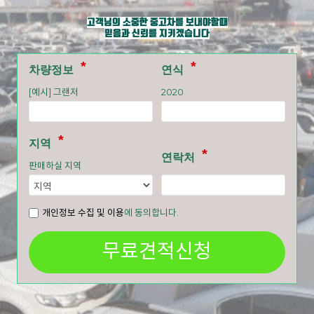
고객님의 소중한 중고차를 보내야할때
믿음과 신뢰를 지키겠습니다
차량정보
연식
[예시] 그랜저
2020
지역
연락처
판매하실 지역
개인정보 수집 및 이용
에 동의합니다.
무료견적신청