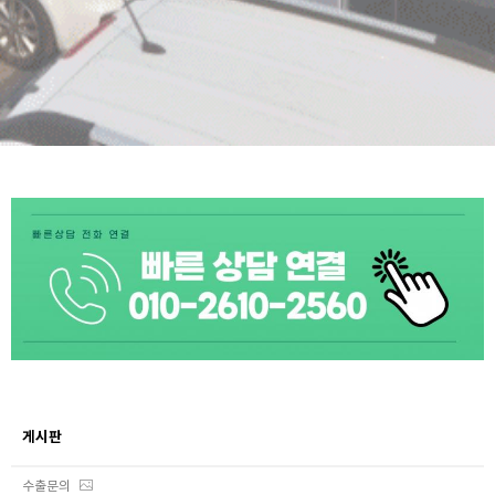
게시판
수출문의