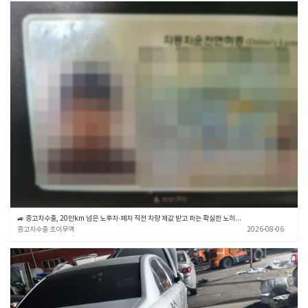
🚙 중고차수출, 20만km 넘은 노후차·폐차 직전 차량 제값 받고 파는 확실한 노하우 💡 (중고차수출 초이무역)
중고차수출 초이무역
2026-08-06