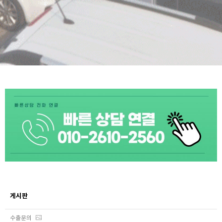
게시판
수출문의