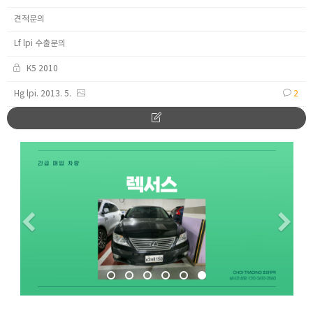
견적문의
Lf lpi 수출문의
K5 2010
Hg lpi. 2013. 5.
2
Previous
Ne