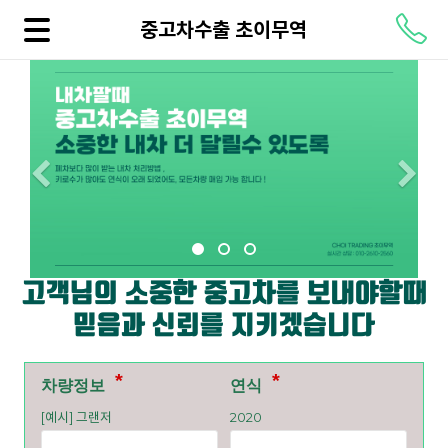
중고차수출 초이무역
Previous
Ne
고객님의 소중한 중고차를 보내야할때
믿음과 신뢰를 지키겠습니다
차량정보
연식
[예시] 그랜저
2020