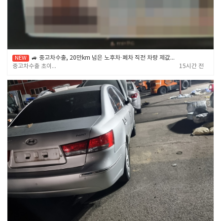
🚙 중고차수출, 20만km 넘은 노후차·폐차 직전 차량 제값 받고 파는 확실한 노하우 💡 (중고차수출 초이무역)
중고차수출 초이무역
15시간 전