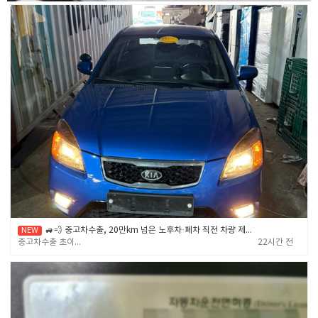
🚙💨 중고차수출, 20만km 넘은 노후차·폐차 직전 차량 제값 받고 파는 확실한 노하우 🎯✨ (중고차수출 초이무역)
중고차수출 초이무역
22시간 전