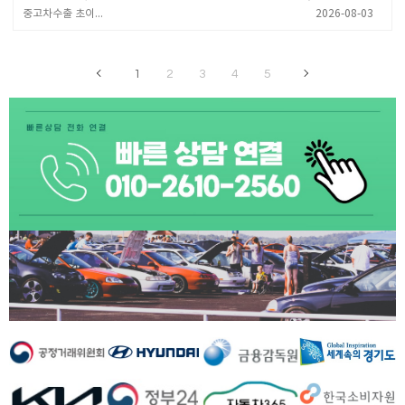
중고차수출 초이무역
2026-08-03
1
2
3
4
5