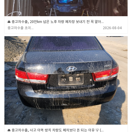
🚘 중고차수출, 20만km 넘은 노후 차량 폐차장 보내기 전 꼭 알아야 할 3가지 💡 (중고차수출 초이무역)
중고차수출 초이무역
2026-08-04
🚘 중고차수출, 사고 이력·방치 차량도 폐차보다 돈 되는 이유 💡 (중고차수출 초이무역)