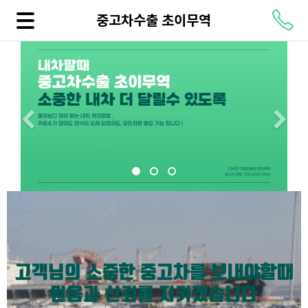
중고차수출 초이무역
Previous
Ne
고객님의 소중한 중고차를 보내야할때
믿음과 신뢰를 지키겠습니다