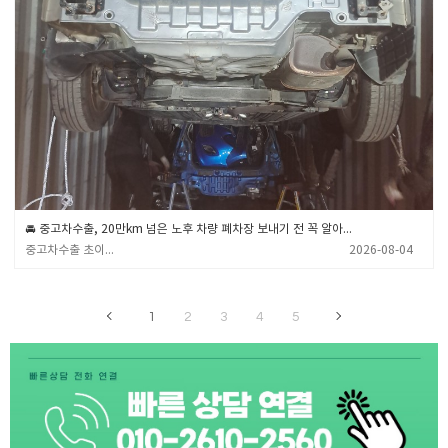
🚘 중고차수출, 20만km 넘은 노후 차량 폐차장 보내기 전 꼭 알아야 할 3가지 💡 (중고차수출 초이무역)
중고차수출 초이무역
2026-08-04
1
2
3
4
5