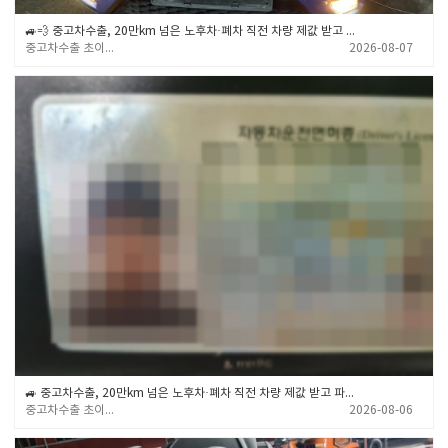
🚙💨 중고차수출, 20만km 넘은 노후차·폐차 직전 차량 제값 받고 파는 확실한 노하우 🎯✨ (중고차수출 초이무역)
중고차수출 초이무역
2026-08-07
🚙 중고차수출, 20만km 넘은 노후차·폐차 직전 차량 제값 받고 파는 확실한 노하우 💡 (중고차수출 초이무역)
중고차수출 초이무역
2026-08-06