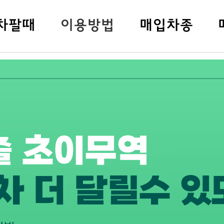
차팔
때
이용방법
매입차종