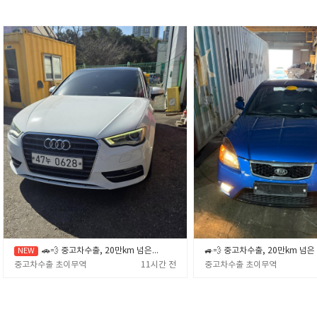
🚗💨 중고차수출, 20만km 넘은 노후차·폐차 직전 차량 제값 받고 파는 확실한 노하우 🎯✨ (중고차수출 초이무역)
중고차수출 초이무역
11시간 전
중고차수출 초이무역