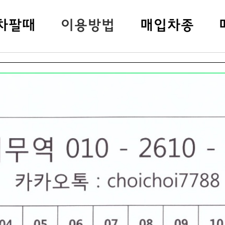
차팔
때
이용방법
매입차종