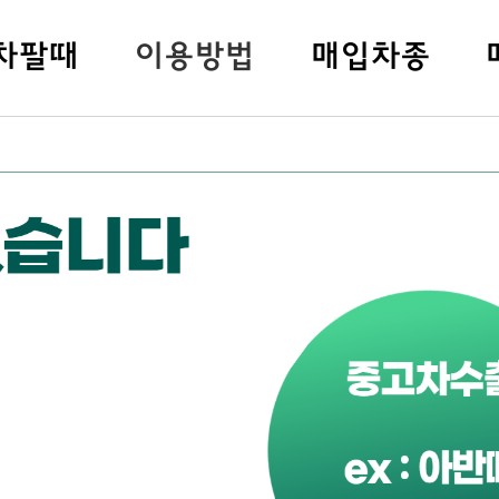
차팔
때
이용방법
매입차종