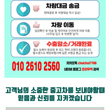
고객님의 소중한 중고차를 보내야할때
믿음과 신뢰를 지키겠습니다