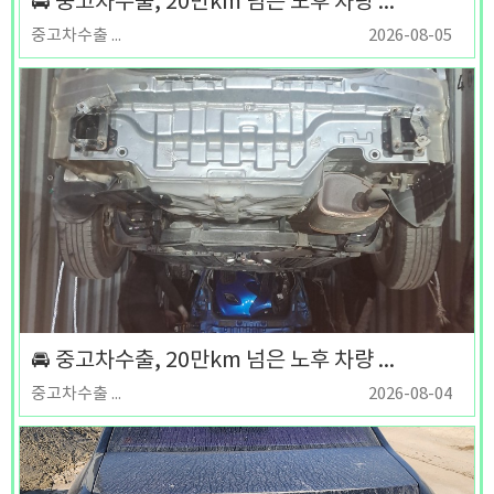
🚘 중고차수출, 20만km 넘은 노후 차량 폐차장 보내기 전 꼭 확인해야 할 3가지 💡 (중고차수출 초이무역)
중고차수출 초이무역
2026-08-05
🚘 중고차수출, 20만km 넘은 노후 차량 폐차장 보내기 전 꼭 알아야 할 3가지 💡 (중고차수출 초이무역)
중고차수출 초이무역
2026-08-04