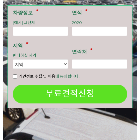
차량정보
연식
[예시] 그랜저
2020
지역
연락처
판매하실 지역
개인정보 수집 및 이용
에 동의합니다.
무료견적신청