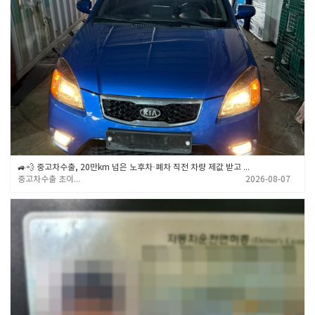
🚙💨 중고차수출, 20만km 넘은 노후차·폐차 직전 차량 제값 받고 파는 확실한 노하우 🎯✨ (중고차수출 초이무역)
중고차수출 초이무역
2026-08-07