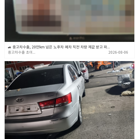
🚙 중고차수출, 20만km 넘은 노후차·폐차 직전 차량 제값 받고 파는 확실한 노하우 💡 (중고차수출 초이무역)
중고차수출 초이무역
2026-08-06