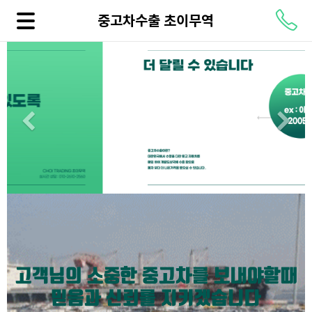
중고차수출 초이무역
Previous
Ne
고객님의 소중한 중고차를 보내야할때
믿음과 신뢰를 지키겠습니다