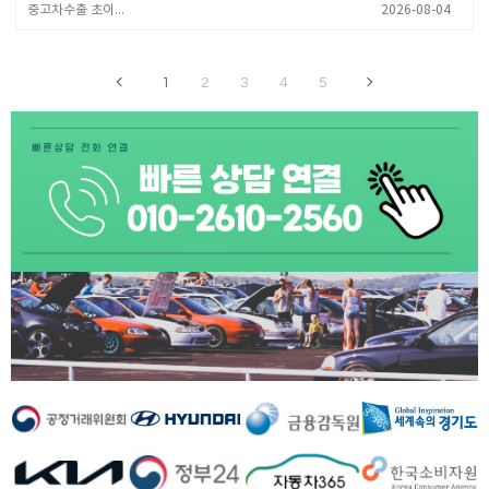
중고차수출 초이무역
2026-08-04
1
2
3
4
5