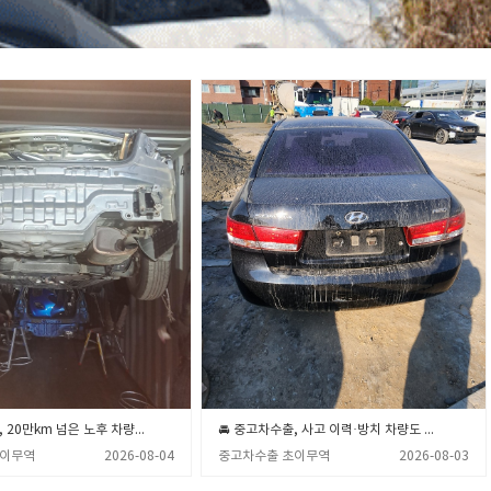
🚘 중고차수출, 20만km 넘은 노후 차량 폐차장 보내기 전 꼭 알아야 할 3가지 💡 (중고차수출 초이무역)
🚘 중고차수출, 사고 이력·방치 차량도 폐차보다 돈 되는 이유 💡 (중고차수출 초이무역)
초이무역
2026-08-04
중고차수출 초이무역
2026-08-03