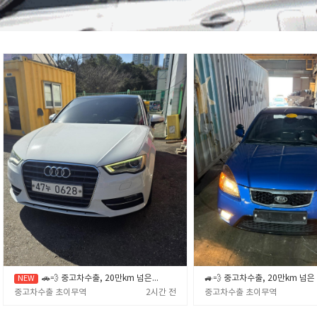
🚗💨 중고차수출, 20만km 넘은 노후차·폐차 직전 차량 제값 받고 파는 확실한 노하우 🎯✨ (중고차수출 초이무역)
중고차수출 초이무역
2시간 전
중고차수출 초이무역