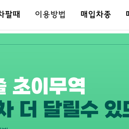
차팔
때
이용방법
매입차종